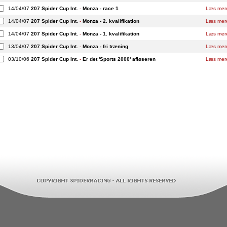
14/04/07
207 Spider Cup Int.
-
Monza - race 1
Læs mer
14/04/07
207 Spider Cup Int.
-
Monza - 2. kvalifikation
Læs mer
14/04/07
207 Spider Cup Int.
-
Monza - 1. kvalifikation
Læs mer
13/04/07
207 Spider Cup Int.
-
Monza - fri træning
Læs mer
03/10/06
207 Spider Cup Int.
-
Er det 'Sports 2000' afløseren
Læs mer