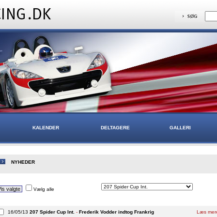
KALENDER
DELTAGERE
GALLERI
NYHEDER
Vælg alle
16/05/13
207 Spider Cup Int.
-
Frederik Vodder indtog Frankrig
Læs mer