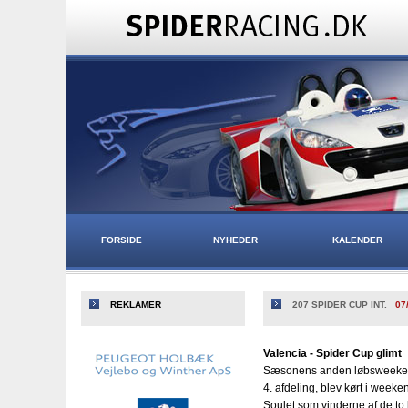
FORSIDE
NYHEDER
KALENDER
REKLAMER
207 SPIDER CUP INT.
07
Valencia - Spider Cup glimt
Sæsonens anden løbsweekend
4. afdeling, blev kørt i wee
Soulet som vinderne af de to